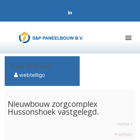
8 juni 2018
door
webtelligo
Nieuwbouw zorgcomplex
Hussonshoek vastgelegd.
Home /
Portfolio