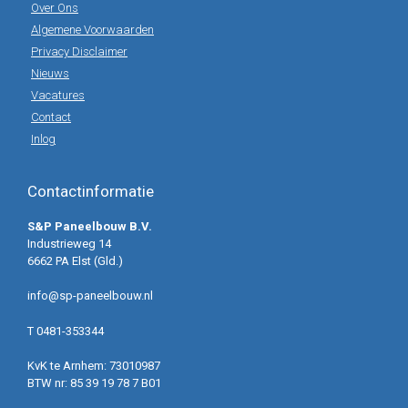
Over Ons
Algemene Voorwaarden
Privacy Disclaimer
Nieuws
Vacatures
Contact
Inlog
Contactinformatie
S&P Paneelbouw B.V.
Industrieweg 14
6662 PA Elst (Gld.)
info@sp-paneelbouw.nl
T 0481-353344
KvK te Arnhem: 73010987
BTW nr: 85 39 19 78 7 B01