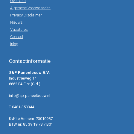
Over Ons
Algemene Voorwaarden
Privacy Disclaimer
Nieuws
Vacatures
Contact
Inlog
Contactinformatie
S&P Paneelbouw B.V.
Industrieweg 14
6662 PA Elst (Gld.)
info@sp-paneelbouw.nl
T 0481-353344
KvK te Arnhem: 73010987
BTW nr: 85 39 19 78 7 B01