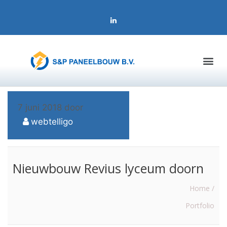
7 juni 2018
door
webtelligo
Nieuwbouw Revius lyceum doorn
Home /
Portfolio