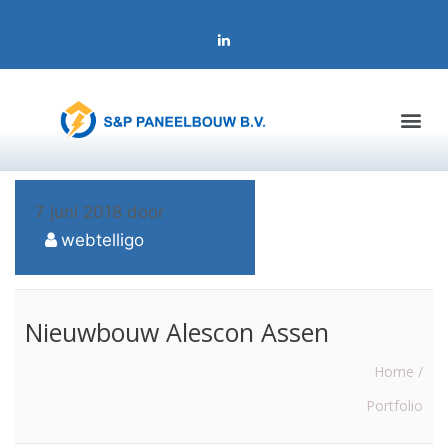
7 juni 2018
door
webtelligo
Nieuwbouw Alescon Assen
Home /
Portfolio