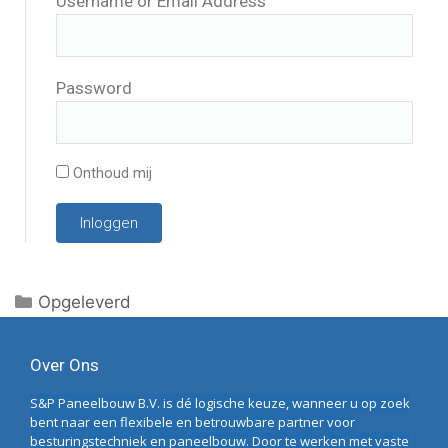
Username or Email Address
Password
Onthoud mij
Inloggen
Opgeleverd
Over Ons
S&P Paneelbouw B.V. is dé logische keuze, wanneer u op zoek
bent naar een flexibele en betrouwbare partner voor
besturingstechniek en paneelbouw. Door te werken met vaste