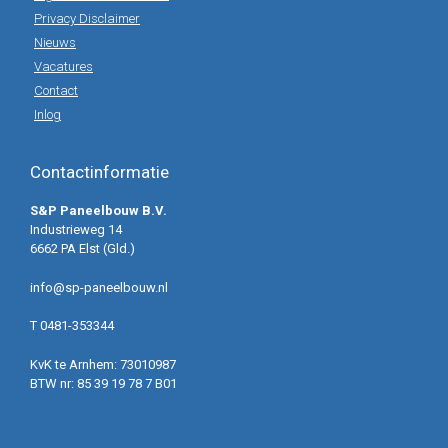
Privacy Disclaimer
Nieuws
Vacatures
Contact
Inlog
Contactinformatie
S&P Paneelbouw B.V.
Industrieweg 14
6662 PA Elst (Gld.)
info@sp-paneelbouw.nl
T 0481-353344
KvK te Arnhem: 73010987
BTW nr: 85 39 19 78 7 B01